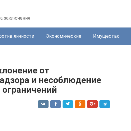
та заключения
ротив личности
Экономические
Имущество
клонение от
адзора и несоблюдение
 ограничений