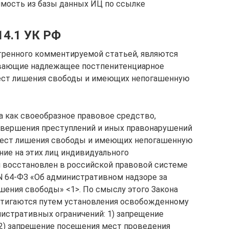
димость из базы данных ИЦ по ссылке
14.1 УК РФ
тренного комментируемой статьей, являются
вающие надлежащее постпенитенциарное
мест лишения свободы и имеющих непогашенную
 как своеобразное правовое средство,
вершения преступлений и иных правонарушений
мест лишения свободы и имеющих непогашенную
ние на этих лиц индивидуального
 восстановлен в российской правовой системе
N 64-ФЗ «Об административном надзоре за
ения свободы» <1>. По смыслу этого Закона
стигаются путем установления освобожденному
истративных ограничений: 1) запрещение
2) запрещение посещения мест проведения