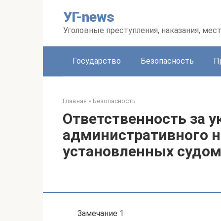
Перейти
УГ-news
к
контенту
Уголовные преступления, наказания, мес
Государство
Безопасность
П
Главная
»
Безопасность
Ответственность за у
административного н
установленных судом
Замечание 1