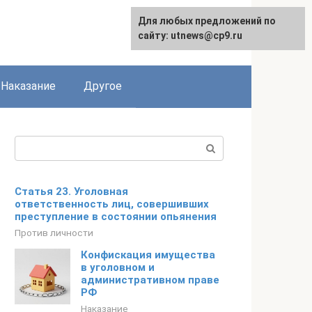
Для любых предложений по
сайту: utnews@cp9.ru
Наказание
Другое
Поиск:
Статья 23. Уголовная
ответственность лиц, совершивших
преступление в состоянии опьянения
Против личности
Конфискация имущества
в уголовном и
административном праве
РФ
Наказание